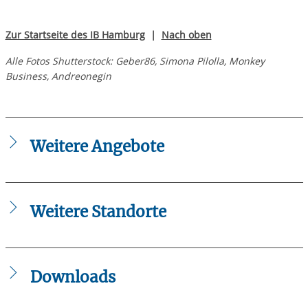
Zur Startseite des IB Hamburg
|
Nach oben
Alle Fotos Shutterstock: Geber86, Simona Pilolla, Monkey
Business, Andreonegin
Weitere Angebote
Leitfaden Junge Wohnhilfe • Hamburg
Weitere Standorte
Sozialpsychiatrische Angebote ASP und Wohnen mit
Assistenz (WMAs) • Hamburg-Horn/Billstedt
Sozialpsychiatrische Angebote ASP • Hamburg-Süderelbe
Downloads
Sozialpsychiatrische Angebote ASP • Hamburg-West
Sozialpsychiatrische Angebote Wohnen mit Assistenz