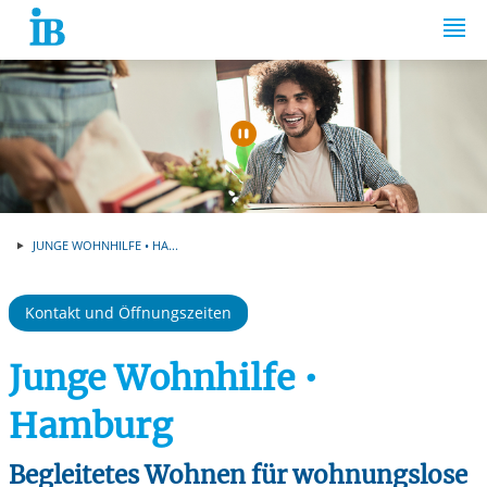
Springe zum Inhalt
Automatische Wiede
JUNGE WOHNHILFE • HA...
Kontakt und Öffnungszeiten
Junge Wohnhilfe •
Hamburg
Begleitetes Wohnen für wohnungslose