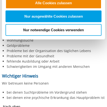
Alle Cookies zulassen
alle Cookie-Kategorien auswählen. Sie können mittels
Die Personen
nachfolgender Buttons über Ihre Einwilligung für diese
haben oft mehrere Probleme zugleich
Zwecke entscheiden und Ihre erteilte Einwilligung stets
Nur ausgewählte Cookies zulassen
schaffen es nicht allein, diese Probleme zu lösen
für die Zukunft widerrufen. Bitte beachten Sie: Ihre
möchten ihre Lebenssituation verbessern
etwaige Einwilligung erstreckt sich nicht auf notwendige
Nur notwendige Cookies verwenden
Mögliche Schwierigkeiten sind zum Beispiel:
Cookies, die erforderlich zur Bereitstellung der von Ihnen
aufgerufenen und somit gewünschten Website-
Wohnungssuche
Funktionen sind. Diese Cookies setzen wir aufgrund
Geldprobleme
berechtigter Interessen und daher unabhängig von einer
Probleme bei der Organisation des täglichen Lebens
Probleme mit der Gesundheit
Einwilligung.
fehlende Ausbildung oder Arbeit
Schwierigkeiten im Umgang mit anderen Menschen
Wichtiger Hinweis
Wir betreuen keine Personen
bei denen Suchtprobleme im Vordergrund stehen
bei denen eine psychische Erkrankung das Hauptproblem ist
Nach oben