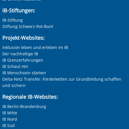
IB-Stiftungen:
Nachname, Vorname
*
IB-Stiftung
Stiftung Schwarz-Rot-Bunt
Projekt-Websites:
Adresse (PLZ, Ort, Strasse)
Inklusion leben und erleben im IB
Der nachhaltige IB
IB Grenzerfahrungen
Ihre E-Mail-Adresse
*
IB Schaut Hin
IB Menschsein stärken
Delta-Netz Transfer: Förderketten zur Grundbildung schaffen
Ihre Telefonnummer
und sichern
Regionale IB-Websites:
IB Berlin-Brandenburg
Betreff ihrer Anfrage
IB Mitte
IB Nord
IB Süd