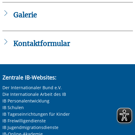
Junge_Wohnhilfe_Flyer_2026.pdf
(WMAs) • Hamburg-Altona
Sozialpsychiatrische Angebote Wohnen mit Assistenz
Galerie
(WMAs) • Hamburg-Rahlstedt
Sozialpsychiatrische Angebote Wohnen mit Assistenz
(WMAs) • Hamburg-Wilhelmsburg
Sozialpsychiatrische Angebote • Hamburg
Kontaktformular
Die mit einem Sternchen (
*
) gekennzeichneten Felder sind
Pflichtfelder.
Anrede
*
Zentrale IB-Websites:
Keine Angabe
Der Internationaler Bund e.V.
Die Internationale Arbeit des IB
Frau
IB Personalentwicklung
Herr
IB Schulen
Vorherige Folie anzeigen
N
IB Tageseinrichtungen für Kinder
Neutrale Anrede
IB Freiwilligendienste
Unternehmen
IB Jugendmigrationsdienste
IB-Online-Akademie