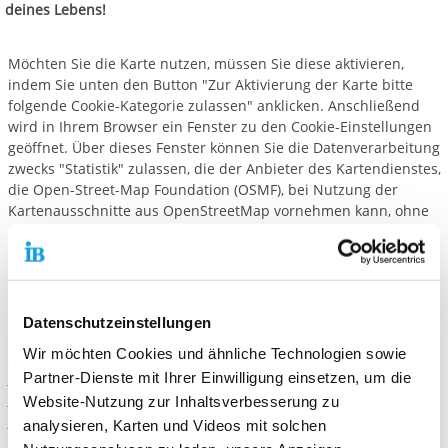
deines Lebens!
Möchten Sie die Karte nutzen, müssen Sie diese aktivieren,
indem Sie unten den Button "Zur Aktivierung der Karte bitte
folgende Cookie-Kategorie zulassen" anklicken. Anschließend
wird in Ihrem Browser ein Fenster zu den Cookie-Einstellungen
geöffnet. Über dieses Fenster können Sie die Datenverarbeitung
zwecks "Statistik" zulassen, die der Anbieter des Kartendienstes,
die Open-Street-Map Foundation (OSMF), bei Nutzung der
Kartenausschnitte aus OpenStreetMap vornehmen kann, ohne
dass wir dies beeinflussen können. Erst mit Ihrer Zustimmung
hierzu kann die Karte angezeigt werden. Durch Aktivieren der
Karte erhält OSMF personenbezogene Daten wie Ihre IP-
Adresse, Ihr Klick-Verhalten bei Nutzung der Karte und ggf.
Ihren Standort. OSMF verarbeitet diese Daten gemäß der
Datenschutzeinstellungen
Datenschutzerklärung von OSMF (etwa zur Bereitstellung und
Wir möchten Cookies und ähnliche Technologien sowie
ggf. Verbesserung des Kartendienstes).
Ihre Einwilligung
Partner-Dienste mit Ihrer Einwilligung einsetzen, um die
können Sie hier jederzeit für die Zukunft widerrufen.
Weitere Details zu Freiwillig24 finden Sie in unserer
Website-Nutzung zur Inhaltsverbesserung zu
Datenschutzerklärung.
analysieren, Karten und Videos mit solchen