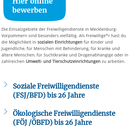
Die Einsatzgebiete der Freiwilligendienste in Mecklenburg-
Vorpommern sind besonders vielfältig. Als Freiwillige*r hast du
die Möglichkeit in
sozialen Einrichtungen
für Kinder und
Jugendliche, für Menschen mit Behinderung, für kranke und
ältere Menschen, für Suchtkranke und Drogenabhängige oder in
zahlreichen
Umwelt- und Tierschutzeinrichtungen
zu arbeiten.
Soziale Freiwilligendienste
(FSJ/BFD) bis 26 Jahre
Voraussetzung:
Du hast
Einsatzstellen:
Ökologische Freiwilligendienste
Krankenhäuser,
die Vollzeitschulpflicht
(FÖJ /ÖBFD) bis 26 Jahre
Kindertagesstätten,
erfüllt und bist max. 26
Schulen, Senioren- und
Jahre alt.