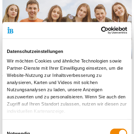
Datenschutzeinstellungen
Wir möchten Cookies und ähnliche Technologien sowie
In unserer Wohngruppe leben Kinder und Jugendliche oder
Partner-Dienste mit Ihrer Einwilligung einsetzen, um die
junge Erwachsene, deren Problematik sich nicht (mehr)
Website-Nutzung zur Inhaltsverbesserung zu
innerhalb der bestehenden familiären Situation lösen ließ. Mit
analysieren, Karten und Videos mit solchen
unterschiedlicher sozialpädagogisch konzeptioneller
Nutzungsanalysen zu laden, unsere Anzeigen
Ausrichtung bietet ihnen die Heimerziehung einen neuen
auszuwerten und zu personalisieren. Wenn Sie auch den
Lebenszusammenhang, in dem sie ihre eigenen Ressourcen
Zugriff auf Ihren Standort zulassen, nutzen wir diesen zur
und Handlungskompetenzen positiv erleben und weiter
individuellen Kartenanzeige.
entwickeln können. Gemeinsam leben, lernen, wachsen ist für
diese jungen Menschen mit der Perspektive verbunden, nach
Soweit es für diese Zwecke erforderlich ist, erhalten
angemessener Zeit in ihre Familien zurückzukehren oder sich
Einwilligungsauswahl
neue, eigenständige Lebenszusammenhänge zu erschließen. Im
unsere Partner Daten wie Ihre IP-Adresse und
Notwendig