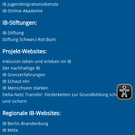
Unternehmen
IB Jugendmigrationsdienste
IB-Online-Akademie
IB-Stiftungen:
Nachname, Vorname
*
IB-Stiftung
Stiftung Schwarz-Rot-Bunt
Projekt-Websites:
Adresse (PLZ, Ort, Strasse)
Inklusion leben und erleben im IB
Der nachhaltige IB
IB Grenzerfahrungen
Ihre E-Mail-Adresse
*
IB Schaut Hin
IB Menschsein stärken
Delta-Netz Transfer: Förderketten zur Grundbildung schaffen
Ihre Telefonnummer
und sichern
Regionale IB-Websites:
IB Berlin-Brandenburg
Betreff ihrer Anfrage
IB Mitte