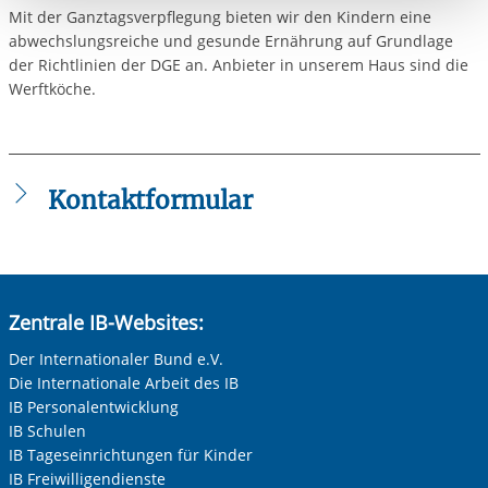
berechtigter Interessen und daher unabhängig von einer
Mit der Ganztagsverpflegung bieten wir den Kindern eine
Einwilligung.
abwechslungsreiche und gesunde Ernährung auf Grundlage
der Richtlinien der DGE an. Anbieter in unserem Haus sind die
Werftköche.
Kontaktformular
Die mit einem Sternchen (
*
) gekennzeichneten Felder sind
Pflichtfelder.
Anrede
*
Zentrale IB-Websites:
Keine Angabe
Der Internationaler Bund e.V.
Die Internationale Arbeit des IB
Frau
IB Personalentwicklung
Herr
IB Schulen
IB Tageseinrichtungen für Kinder
Neutrale Anrede
IB Freiwilligendienste