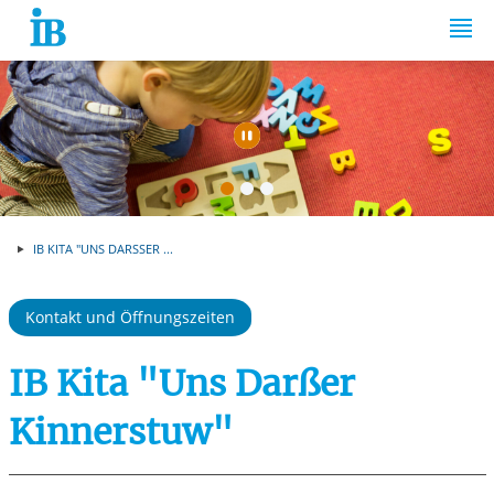
Springe zum Inhalt
Automatische Wiede
IB KITA "UNS DARSSER ...
Kontakt und Öffnungszeiten
IB Kita "Uns Darßer
Kinnerstuw"