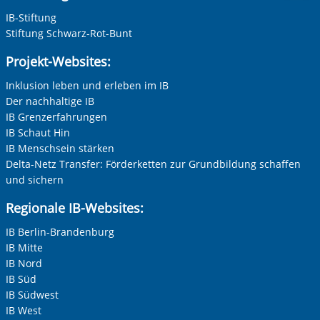
IB-Stiftung
Stiftung Schwarz-Rot-Bunt
Ihre E-Mail-Adresse
*
Projekt-Websites:
Inklusion leben und erleben im IB
Zur Aktivierung der Videos Marketing-Cookies hier
zulassen
Der nachhaltige IB
Ihre Telefonnummer
IB Grenzerfahrungen
IB Schaut Hin
IB Menschsein stärken
Delta-Netz Transfer: Förderketten zur Grundbildung schaffen
Betreff ihrer Anfrage
und sichern
Regionale IB-Websites:
Ihre Nachricht
*
IB Berlin-Brandenburg
IB Mitte
IB Nord
IB Süd
IB Südwest
IB West