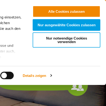
Jobs
Suchen
Alle Cookies zulassen
ng einsetzen,
nen & Kontaktdaten
olchen
Nur ausgewählte Cookies zulassen
Sie auch den
Nur notwendige Cookies
verwenden
esse und
ter auch,
n
stet, was zu
Details zeigen
sicht
. Wenn
le Cookie-
 diese
achten Sie: