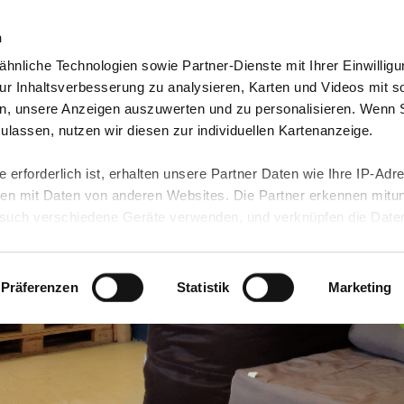
n
hnliche Technologien sowie Partner-Dienste mit Ihrer Einwilligu
Angebote finden
Nachhaltigkeit
Vielfalt
Regio
r Inhaltsverbesserung zu analysieren, Karten und Videos mit s
n, unsere Anzeigen auszuwerten und zu personalisieren. Wenn 
 zulassen, nutzen wir diesen zur individuellen Kartenanzeige.
 erforderlich ist, erhalten unsere Partner Daten wie Ihre IP-Adr
n mit Daten von anderen Websites. Die Partner erkennen mitun
uch verschiedene Geräte verwenden, und verknüpfen die Date
kann die Datenübertragung in Drittländer (insb. die USA) nicht
rt ist kein der EU gleichwertiges Datenschutzniveau gewährlei
hre Daten führen kann.
Präferenzen
Statistik
Marketing
 in unseren
Datenschutzhinweisen
und in unserer
Cookie-Über
site-Funktionen für diese Zwecke aktiviert sind, müssen Sie al
können mittels nachfolgender Buttons über Ihre Einwilligung für
 erteilte Einwilligung stets für die Zukunft widerrufen. Bitte be