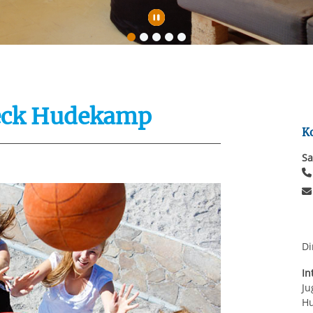
rstreckt sich nicht auf notwendige Cookies, die erforderlich zur B
n und somit gewünschten Website-Funktionen sind. Diese Cooki
Automatische Wiede
ressen und daher unabhängig von einer Einwilligung.
beck Hudekamp
K
Sa
Di
In
Ju
H