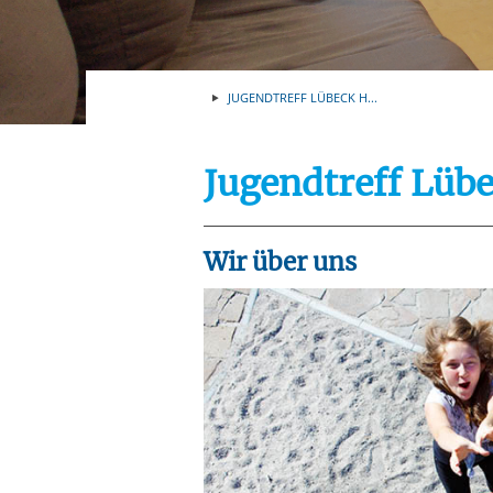
Ihre etwaige Einwilligung e
der von Ihnen aufgerufene
aufgrund berechtigter Inte
JUGENDTREFF LÜBECK H...
Jugendtreff Lü
Wir über uns