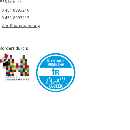
558 Lübeck
Telefonnummer
0 451 8993210
Faxnummer
0 451 8993212
Route planen
Zur Routenplanung
fördert durch: