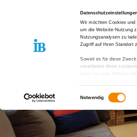
Springe zum Inhalt
Datenschutzeinstellunge
Wir möchten Cookies und ä
Arbeitswelten
um die Website-Nutzung zu
Nutzungsanalysen zu lade
Zugriff auf Ihren Standort
Soweit es für diese Zwecke
verarbeiten diese zusamme
wenn Sie zum Website-Bes
geräteübergreifend. Dabei 
ausgeschlossen werden. Do
Einwilligungsauswahl
zusätzlichen Risiken für I
Notwendig
Weitere Details finden Sie
Sie möchten, dass alle Web
Kategorien auswählen. Sie 
Zwecke entscheiden und Ihre