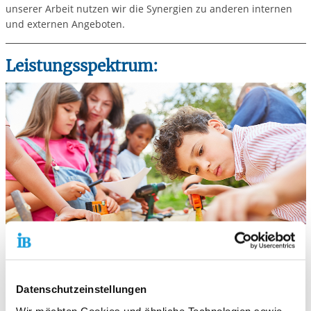
unserer Arbeit nutzen wir die Synergien zu anderen internen
und externen Angeboten.
Leistungsspektrum:
Sozialpädagogische Familienhilfe (§ 31 SGB VIII)
Erziehungsbeistand (§ 30 SGB VIII)
Sozialpädagogische Einzelbetreuung (§§ 35, 35a SGB VIII)
Erzieherische Hilfen in Familien
Datenschutzeinstellungen
Begleiteter Umgang (§ 18 SGB VIII)
Wir möchten Cookies und ähnliche Technologien sowie