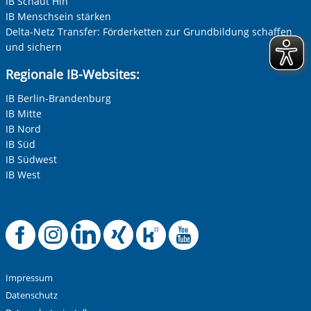
IB Schaut Hin
IB Menschsein stärken
Delta-Netz Transfer: Förderketten zur Grundbildung schaffen
und sichern
Regionale IB-Websites:
IB Berlin-Brandenburg
IB Mitte
IB Nord
IB Süd
IB Südwest
IB West
Offizielle Facebook
Offizielle Instag
Offizielle Link
Offizielle X
Offizielle
Offizie
Impressum
Datenschutz