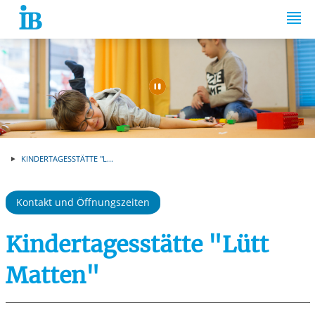
Springe zum Inhalt
Automatische Wiede
KINDERTAGESSTÄTTE "L...
Kontakt und Öffnungszeiten
Kindertagesstätte "Lütt
Matten"