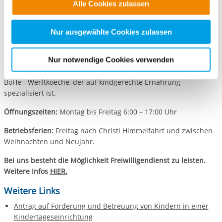
Mehrzweckraum, Musikraum
Alle Cookies zulassen
alle Cookie-Kategorien auswählen. Sie können mittels
nachfolgender Buttons über Ihre Einwilligung für diese
Verständigung und Verständnis zwischen den Generationen ist
uns wichtig!
Zwecke entscheiden und Ihre erteilte Einwilligung stets
Nur ausgewählte Cookies zulassen
für die Zukunft widerrufen. Bitte beachten Sie: Ihre
Verpflegung:
Wir bieten für alle Kinder eine
etwaige Einwilligung erstreckt sich nicht auf notwendige
Nur notwendige Cookies verwenden
abwechslungsreiche, ausgewogene und gesunde
Cookies, die erforderlich zur Bereitstellung der von Ihnen
Ganztagsverpflegung an. Das Mittagessen erhalten wir von
aufgerufenen und somit gewünschten Website-
BoHe - Werftkoeche, der auf kindgerechte Ernährung
Funktionen sind. Diese Cookies setzen wir aufgrund
spezialisiert ist.
berechtigter Interessen und daher unabhängig von einer
Öffnungszeiten:
Montag bis Freitag 6:00 – 17:00 Uhr
Einwilligung.
Betriebsferien:
Freitag nach Christi Himmelfahrt und zwischen
Weihnachten und Neujahr.
Bei uns besteht die Möglichkeit Freiwilligendienst zu leisten.
Weitere Infos
HIER.
Weitere Links
Antrag auf Förderung und Betreuung von Kindern in einer
Kindertageseinrichtung