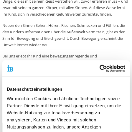
Dinge, die es mit seinem Geist verstehen will, zuvor erfahren muss – und
zwar mit seinem ganzen Körper, mit allen Sinnen. Auf diese Weise lernt
Ihr Kind, sich in verschiedenen Gefühlswelten zurechtzufinden.
Neben den Sinnen Sehen, Hören, Riechen, Schmecken und Fühlen, die
den Kindern Informationen über die Außenwelt vermitteln, gibt es den
Sinn für Bewegung und Gleichgewicht. Durch Bewegung erscheint die
Umwelt immer wieder neu.
Bei uns erlebt Ihr Kind eine bewegungsanregende und
bewegungsaufregende Umgebung.
Der Leitsatz unserer Arbeit ist: „Bewegung macht klüger“.
Wir orientieren uns an den Bedürfnissen und dem Entwicklungsstand
Datenschutzeinstellungen
Ihres Kindes. Die Auseinandersetzung mit verschiedenen Themen erfolgt
in langfristig angelegten Projekten.
Wir möchten Cookies und ähnliche Technologien sowie
Partner-Dienste mit Ihrer Einwilligung einsetzen, um die
Website-Nutzung zur Inhaltsverbesserung zu
ZUSÄTZLICHE ANGEBOTE
analysieren, Karten und Videos mit solchen
Nutzungsanalysen zu laden, unsere Anzeigen