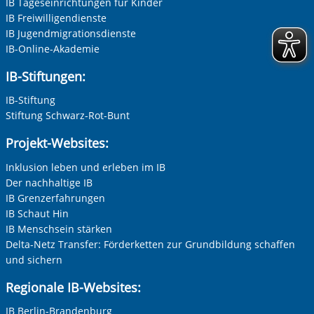
IB Tageseinrichtungen für Kinder
IB Freiwilligendienste
IB Jugendmigrationsdienste
IB-Online-Akademie
IB-Stiftungen:
IB-Stiftung
Vorherige Folie anzeigen
N
Stiftung Schwarz-Rot-Bunt
Projekt-Websites:
Inklusion leben und erleben im IB
Der nachhaltige IB
IB Grenzerfahrungen
IB Schaut Hin
IB Menschsein stärken
Delta-Netz Transfer: Förderketten zur Grundbildung schaffen
und sichern
Regionale IB-Websites:
IB Berlin-Brandenburg