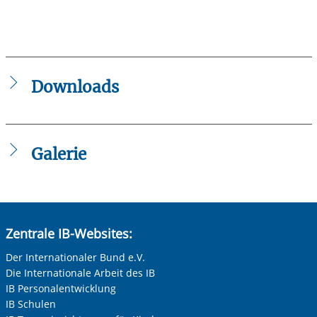
Downloads
2024_08_Flyer_Kita_Suedmauer.pdf
Formular_Interessenbekundung_Betreuungsplatz_Suedm
Galerie
Zentrale IB-Websites:
Der Internationaler Bund e.V.
Die Internationale Arbeit des IB
IB Personalentwicklung
IB Schulen