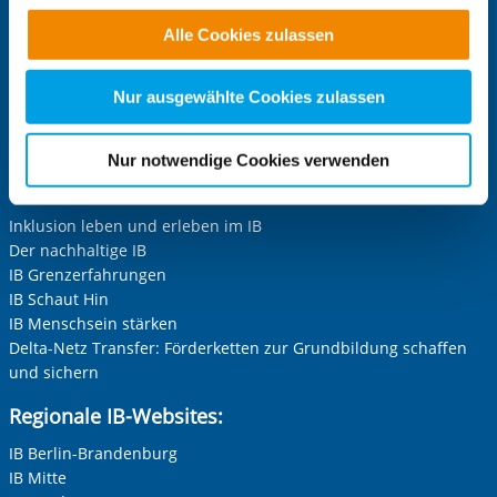
IB Jugendmigrationsdienste
Funktionen für diese Zwecke aktiviert sind, müssen Sie
Alle Cookies zulassen
IB-Online-Akademie
alle Cookie-Kategorien auswählen. Sie können mittels
nachfolgender Buttons über Ihre Einwilligung für diese
IB-Stiftungen:
Zwecke entscheiden und Ihre erteilte Einwilligung stets
Nur ausgewählte Cookies zulassen
IB-Stiftung
für die Zukunft widerrufen. Bitte beachten Sie: Ihre
Stiftung Schwarz-Rot-Bunt
etwaige Einwilligung erstreckt sich nicht auf notwendige
Nur notwendige Cookies verwenden
Cookies, die erforderlich zur Bereitstellung der von Ihnen
Projekt-Websites:
aufgerufenen und somit gewünschten Website-
Inklusion leben und erleben im IB
Funktionen sind. Diese Cookies setzen wir aufgrund
Der nachhaltige IB
berechtigter Interessen und daher unabhängig von einer
IB Grenzerfahrungen
Einwilligung.
IB Schaut Hin
IB Menschsein stärken
Delta-Netz Transfer: Förderketten zur Grundbildung schaffen
und sichern
Regionale IB-Websites:
IB Berlin-Brandenburg
IB Mitte