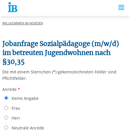
Springe zum Inhalt
WILLKOMMEN IM NORDEN
Jobanfrage Sozialpädagoge (m/w/d)
im betreuten Jugendwohnen nach
§30,35
Das Formular enthält einige Fehler!
Die mit einem Sternchen (
*
) gekennzeichneten Felder sind
Pflichtfelder.
Anrede
*
Keine Angabe
Frau
Herr
Neutrale Anrede