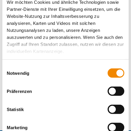
Wir möchten Cookies und ähnliche Technologien sowie
Montag, 01.06.2026
Partner-Dienste mit Ihrer Einwilligung einsetzen, um die
Website-Nutzung zur Inhaltsverbesserung zu
Montag, 06.07.2026
analysieren, Karten und Videos mit solchen
Nutzungsanalysen zu laden, unsere Anzeigen
Montag, 03.08.2026
auszuwerten und zu personalisieren. Wenn Sie auch den
Montag, 07.09.2026
Zugriff auf Ihren Standort zulassen, nutzen wir diesen zur
individuellen Kartenanzeige.
Montag, 05.10.2026
Montag, 02.11.2026
Soweit es für diese Zwecke erforderlich ist, erhalten
Einwilligungsauswahl
unsere Partner Daten wie Ihre IP-Adresse und
Notwendig
Montag, 07.12. 2026
verarbeiten diese zusammen mit Daten von anderen
Websites. Die Partner erkennen mitunter auch, wenn Sie
Präferenzen
zum Website-Besuch verschiedene Geräte verwenden,
und verknüpfen die Daten geräteübergreifend. Dabei
kann die Datenübertragung in Drittländer (insb. die USA)
Statistik
nicht ausgeschlossen werden. Dort ist kein der EU
gleichwertiges Datenschutzniveau gewährleistet, was zu
Marketing
zusätzlichen Risiken für Ihre Daten führen kann.