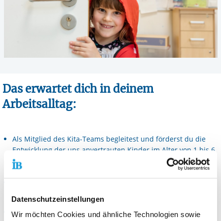
Das erwartet dich in deinem
Arbeitsalltag:
Als Mitglied des Kita-Teams begleitest und förderst du die
Entwicklung der uns anvertrauten Kinder im Alter von 1 bis 6
Jahren
Deine Beobachtungen im Rahmen der pädagogischen Arbeit
dokumentierst du regelmäßig und wertest diese aus
Datenschutzeinstellungen
Die Umsetzung der Einrichtungskonzeption nach dem
Wir möchten Cookies und ähnliche Technologien sowie